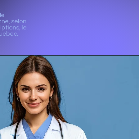
de
nne, selon
ptions, le
Québec.