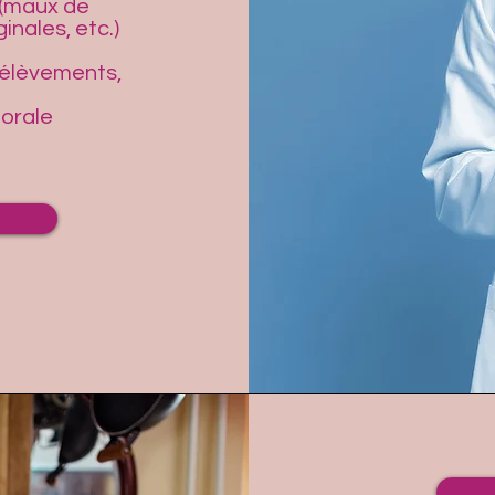
 (maux de
inales, etc.)
rélèvements,
orale