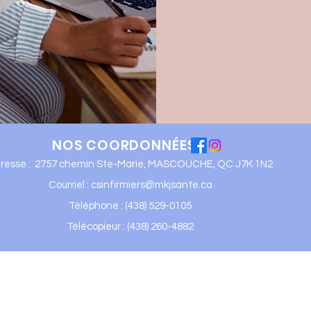
NOS COORDONNÉES
resse : 2757 chemin Ste-Marie, MASCOUCHE, QC J7K 1N2
Courriel :
csinfirmiers@mkjsante.ca
Téléphone : (438) 529-0105
Télécopieur : (438) 260-4882