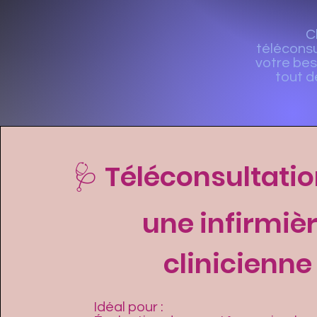
C
téléconsu
votre bes
tout d
🩺 Téléconsultati
une infirmiè
clinicienne
Idéal pour :