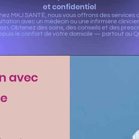
et confidentiel
hez MKJ SANTÉ, nous vous offrons des services 
ltation avec un médecin ou une infirmière clinicie
oin. Obtenez des soins, des conseils et des prescri
epuis le confort de votre domicile — partout au 
on avec
re