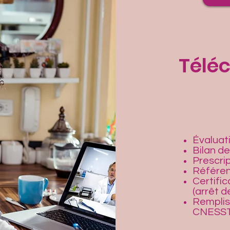
Télé
Évaluat
Bilan d
Prescri
Référen
Certific
(arrêt de
Remplis
CNESST,